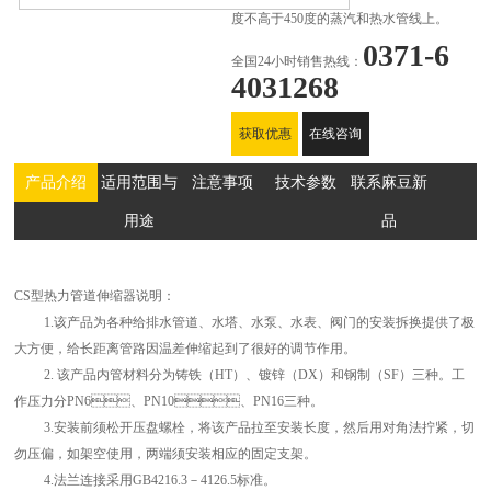
度不高于450度的蒸汽和热水管线上。
0371-6
全国24小时销售热线：
4031268
获取优惠
在线咨询
报价
设备
产品介绍
适用范围与
注意事项
技术参数
联系麻豆新
用途
品
CS型热力管道伸缩器说明：
1.该产品为各种给排水管道、水塔、水泵、水表、阀门的安装拆换提供了极
大方便，给长距离管路因温差伸缩起到了很好的调节作用。
2. 该产品内管材料分为铸铁（HT）、镀锌（DX）和钢制（SF）三种。工
作压力分PN6、PN10、PN16三种。
3.安装前须松开压盘螺栓，将该产品拉至安装长度，然后用对角法拧紧，切
勿压偏，如架空使用，两端须安装相应的固定支架。
4.法兰连接采用GB4216.3－4126.5标准。