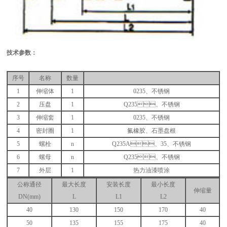
技术参数：
序号
名称
数量
1
伸缩体
1
0235、不锈钢
2
压盘
1
Q235、不锈钢
3
伸缩套
1
0235、不锈钢
4
密封圈
1
氟橡胶、石墨盘根
5
螺栓
n
Q235A、35、不锈钢
6
螺母
n
Q235、不锈钢
7
外层
1
热力油漆喷涂
公称通径
最大长度
安装长度
最小长度
伸缩量
DN(mm)
L
L1
L2
40
130
150
170
40
50
135
155
175
40