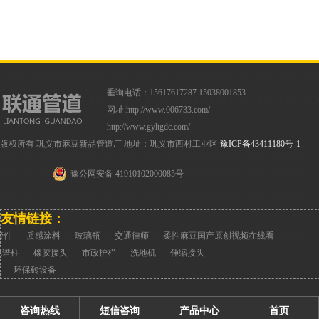
垂询电话：15617617287 15038001853
网址:
http://www.006733.com/
http://www.gyltgdc.com/
版权所有 巩义市麻豆新品管道厂 地址：巩义市西村工业区
豫ICP备43411180号-1
豫公网安备 41910102000085号
友情链接：
h管件
质感涂料
玻璃瓶
交通律师
柔性麻豆国产原创视频在线看
色谱柱
橡胶接头
市政护栏
洗地机
伸缩接头
环保砖设备
咨询热线
短信咨询
产品中心
首页
网站地图